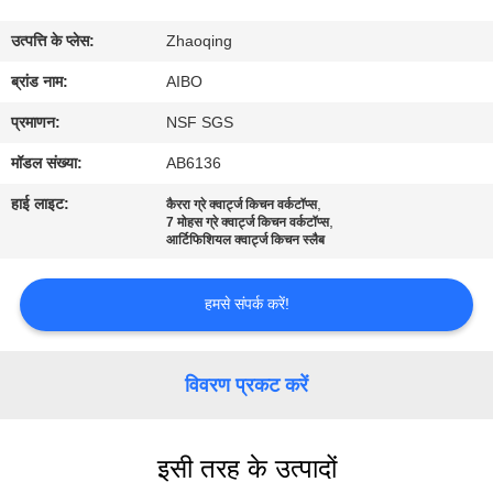
गुणवत्ता
उत्पत्ति के प्लेस:
Zhaoqing
नियंत्रण
ब्रांड नाम:
AIBO
संपर्क
प्रमाणन:
NSF SGS
करें
मॉडल संख्या:
AB6136
हाई लाइट:
,
कैररा ग्रे क्वार्ट्ज किचन वर्कटॉप्स
,
समाचार
7 मोहस ग्रे क्वार्ट्ज किचन वर्कटॉप्स
आर्टिफिशियल क्वार्ट्ज किचन स्लैब
एक
हमसे संपर्क करें!
उद्धरण
का
विवरण प्रकट करें
अनुरोध
करें
इसी तरह के उत्पादों