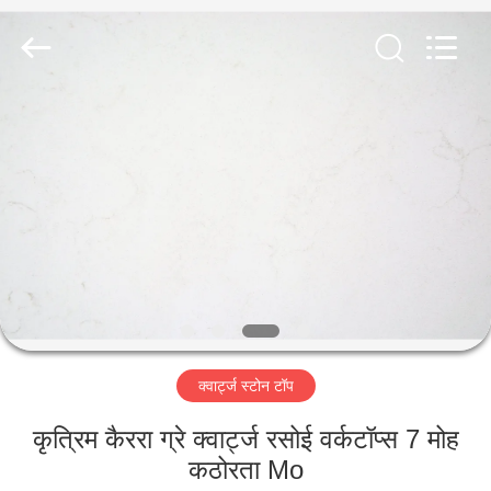
AIBO
New
Material
Technology
CO.,Ltd.
All
Rights
Reserved.
घर
उत्पादों
हमारे
बारे
में
क्वार्ट्ज स्टोन टॉप
कारखाना
भ्रमण
कृत्रिम कैररा ग्रे क्वार्ट्ज रसोई वर्कटॉप्स 7 मोह
कठोरता Mo