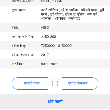
व्यवसाय के प्रकार:
निर्माता , निर्यातक
गुणवत्ता
नियंत्रण
मुख्य बाजार:
उत्तरी अमेरिका , दक्षिण अमेरिका , पश्चिमी यूरोप , पूर्वी
यूरोप , पूर्वी एशिया , दक्षिण पूर्व एशिया , मध्य पूर्व ,
अफ्रीका , ओशिनिया , वर्ल्डवाइड
संपर्क
ब्रांड:
AIBO
करें
नहीं. कर्मचारियों की:
>150-200
वार्षिक बिक्री:
7250000-10150000
समाचार
वर्ष की स्थापना की:
2017
P.c निर्यात:
80% - 90%
एक
उद्धरण
का
फैक्टरी यात्रा
गुणवत्ता नियंत्रण
अनुरोध
करें
और जानो