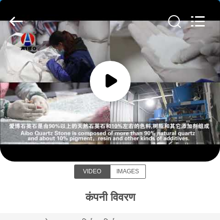
AIBO
New
Material
Technology
CO.,Ltd.
All
Rights
Reserved.
घर
उत्पादों
हमारे
Zhaoqing AIBO New Material
बारे
Technology CO.,Ltd
में
VIDEO
IMAGES
कारखाना
भ्रमण
कंपनी विवरण