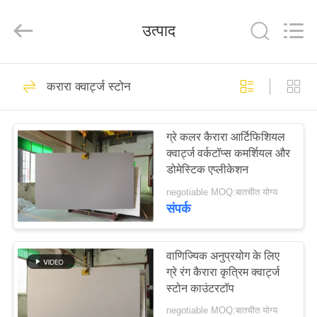
AIBO
New
Material
उत्पाद
Technology
CO.,Ltd.
All
Rights
Reserved.
घर
233
करारा क्वार्ट्ज स्टोन
कृत्रिम क्वार्ट्ज पत्थर
उत्पादों
ग्रे कलर कैरारा आर्टिफिशियल
क्वार्ट्ज वर्कटॉप्स कमर्शियल और
हमारे
डोमेस्टिक एप्लीकेशन
बारे
negotiable MOQ:बातचीत योग्य
संपर्क
में
82
कारखाना
वाणिज्यिक अनुप्रयोग के लिए
इंजीनियर क्वार्ट्ज स्टोन
ग्रे रंग कैरारा कृत्रिम क्वार्ट्ज
भ्रमण
स्टोन काउंटरटॉप
negotiable MOQ:बातचीत योग्य