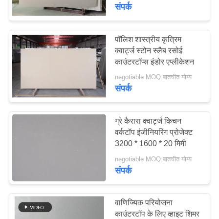
गुणवत्ता
संपर्क
नियंत्रण
पॉलिश शास्त्रीय कृत्रिम
64
क्वार्ट्ज स्टोन स्लैब रसोई
संपर्क
काउंटरटॉप्स इंडोर एप्लीकेशन
कृत्रिम क्वार्ट्ज स्लैब
करें
negotiable MOQ:बातचीत योग्य
संपर्क
समाचार
ग्रे कैरारा क्वार्ट्ज किचन
एक
वर्कटॉप इंजीनियरिंग प्रोजेक्ट
3200 * 1600 * 20 मिमी
41
उद्धरण
negotiable MOQ:बातचीत योग्य
का
संपर्क
क्वार्ट्ज स्टोन टॉप
अनुरोध
करें
वाणिज्यिक परियोजना
काउंटरटॉप के लिए व्हाइट शिमर