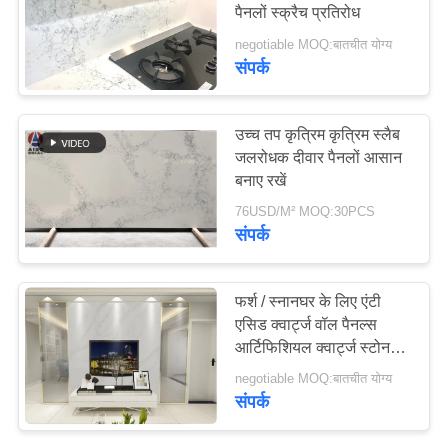
पैनलों स्क्रैच प्रतिरोध
साइटमैप
negotiable MOQ:बातचीत योग्य
संपर्क
54
PRIVACY
POLICY
सफेद क्वार्ट्ज पत्थर
उच्च तप कृत्रिम कृत्रिम स्लैब
जलरोधक दीवार पैनलों आसान
बनाए रखें
76USD/M² MOQ:30PCS
संपर्क
46
फर्श / स्नानघर के लिए एंटी
एसिड क्वार्ट्ज वॉल पैनल्स
ब्लैक क्वार्ट्ज स्टोन
आर्टिफिशियल क्वार्ट्ज स्टोन
स्लैब
negotiable MOQ:बातचीत योग्य
संपर्क