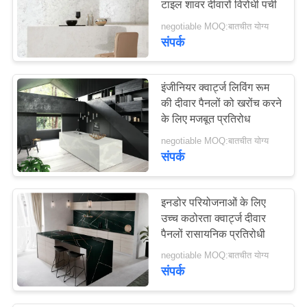
टाइल शावर दीवारों विरोधी पर्ची
16
negotiable MOQ:बातचीत योग्य
संपर्क
बेज क्वार्ट्ज स्टोन
इंजीनियर क्वार्ट्ज लिविंग रूम
की दीवार पैनलों को खरोंच करने
के लिए मजबूत प्रतिरोध
negotiable MOQ:बातचीत योग्य
संपर्क
32
रंगीन क्वार्ट्ज पत्थर
इनडोर परियोजनाओं के लिए
उच्च कठोरता क्वार्ट्ज दीवार
पैनलों रासायनिक प्रतिरोधी
negotiable MOQ:बातचीत योग्य
संपर्क
24