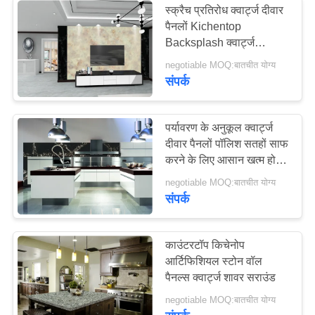
स्क्रैच प्रतिरोध क्वार्ट्ज दीवार
पैनलों Kichentop
माननीय समाप्त क्वार्ट्ज
Backsplash क्वार्ट्ज
इंजीनियर स्टोन के लिए मौसम
negotiable MOQ:बातचीत योग्य
प्रतिरोधी
संपर्क
पर्यावरण के अनुकूल क्वार्ट्ज
दीवार पैनलों पॉलिश सतहों साफ
62
करने के लिए आसान खत्म हो
गया
negotiable MOQ:बातचीत योग्य
ग्लास क्वार्ट्ज
संपर्क
काउंटरटॉप किचेनोप
आर्टिफिशियल स्टोन वॉल
पैनल्स क्वार्ट्ज शावर सराउंड
30
negotiable MOQ:बातचीत योग्य