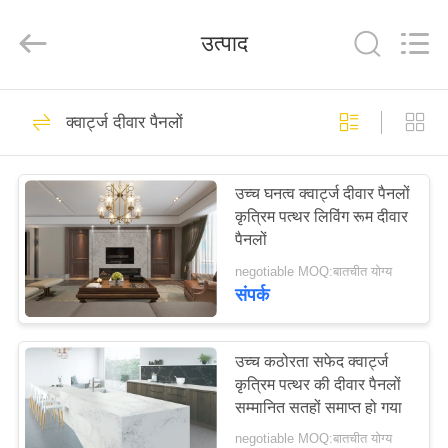
AIBO
New
Material
उत्पाद
Technology
CO.,Ltd.
All
Rights
Reserved.
घर
233
क्वार्ट्ज दीवार पैनलों
कृत्रिम क्वार्ट्ज पत्थर
उत्पादों
उच्च घनत्व क्वार्ट्ज दीवार पैनलों
कृत्रिम पत्थर लिविंग रूम दीवार
हमारे
पैनलों
बारे
negotiable MOQ:बातचीत योग्य
संपर्क
में
82
कारखाना
उच्च कठोरता सफेद क्वार्ट्ज
इंजीनियर क्वार्ट्ज स्टोन
कृत्रिम पत्थर की दीवार पैनलों
भ्रमण
सम्मानित सतहों समाप्त हो गया
negotiable MOQ:बातचीत योग्य