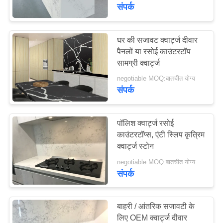
गुणवत्ता
संपर्क
नियंत्रण
घर की सजावट क्वार्ट्ज दीवार
64
पैनलों या रसोई काउंटरटॉप
संपर्क
सामग्री क्वार्ट्ज
कृत्रिम क्वार्ट्ज स्लैब
करें
negotiable MOQ:बातचीत योग्य
संपर्क
समाचार
पॉलिश क्वार्ट्ज रसोई
एक
काउंटरटॉप्स, एंटी स्लिप कृत्रिम
क्वार्ट्ज स्टोन
41
उद्धरण
negotiable MOQ:बातचीत योग्य
का
संपर्क
क्वार्ट्ज स्टोन टॉप
अनुरोध
करें
बाहरी / आंतरिक सजावटी के
लिए OEM क्वार्ट्ज दीवार