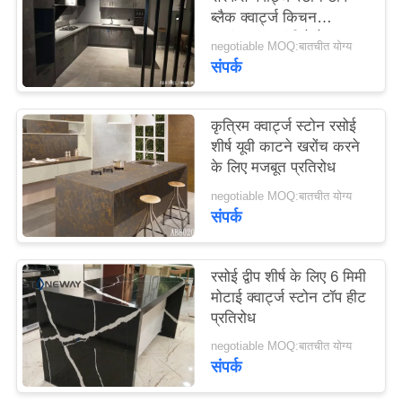
ब्लैक क्वार्ट्ज किचन
साइटमैप
काउंटरटॉप्स एंटी फेडेड
negotiable MOQ:बातचीत योग्य
संपर्क
PRIVACY
POLICY
कृत्रिम क्वार्ट्ज स्टोन रसोई
शीर्ष यूवी काटने खरोंच करने
के लिए मजबूत प्रतिरोध
negotiable MOQ:बातचीत योग्य
संपर्क
रसोई द्वीप शीर्ष के लिए 6 मिमी
मोटाई क्वार्ट्ज स्टोन टॉप हीट
प्रतिरोध
negotiable MOQ:बातचीत योग्य
संपर्क