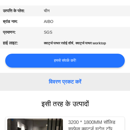
गुणवत्ता
उत्पत्ति के प्लेस:
चीन
नियंत्रण
ब्रांड नाम:
AIBO
संपर्क
प्रमाणन:
SGS
करें
हाई लाइट:
,
क्वार्ट्ज पत्थर रसोई शीर्ष
क्वार्ट्ज पत्थर worktop
समाचार
हमसे संपर्क करें!
एक
विवरण प्रकट करें
उद्धरण
का
इसी तरह के उत्पादों
अनुरोध
करें
3200 * 1800MM सॉलिड
सरफेस क्वार्ट्ज स्टोन टॉप