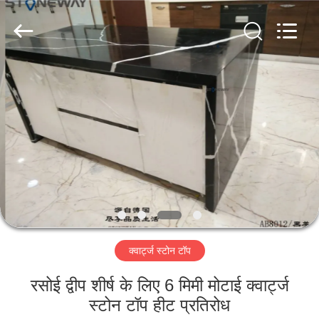
AIBO
New
Material
Technology
CO.,Ltd.
All
Rights
Reserved.
घर
उत्पादों
हमारे
बारे
में
क्वार्ट्ज स्टोन टॉप
कारखाना
भ्रमण
रसोई द्वीप शीर्ष के लिए 6 मिमी मोटाई क्वार्ट्ज
स्टोन टॉप हीट प्रतिरोध