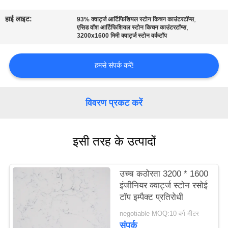
गुणवत्ता
हाई लाइट:
,
93% क्वार्ट्ज आर्टिफिशियल स्टोन किचन काउंटरटॉप्स
नियंत्रण
,
एसिड वॉश आर्टिफिशियल स्टोन किचन काउंटरटॉप्स
3200x1600 मिमी क्वार्ट्ज स्टोन वर्कटॉप
संपर्क
हमसे संपर्क करें!
करें
विवरण प्रकट करें
समाचार
एक
इसी तरह के उत्पादों
उद्धरण
का
उच्च कठोरता 3200 * 1600
इंजीनियर क्वार्ट्ज स्टोन रसोई
अनुरोध
टॉप इम्पैक्ट प्रतिरोधी
करें
negotiable MOQ:10 वर्ग मीटर
संपर्क