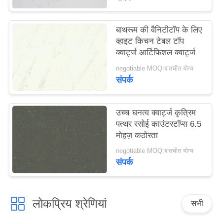
साइटमैप
बाथरूम की वैनिटीटॉप के लिए
PRIVACY
व्हाइट किचन टेबल टॉप
क्वार्ट्ज आर्टिफिशल क्वार्ट्ज
POLICY
negotiable MOQ:बातचीत योग्य
संपर्क
उच्च घनत्व क्वार्ट्ज कृत्रिम
पत्थर रसोई काउंटरटॉप्स 6.5
मोहज़ कठोरता
negotiable MOQ:बातचीत योग्य
संपर्क
लोकप्रिय श्रेणियां
सभी