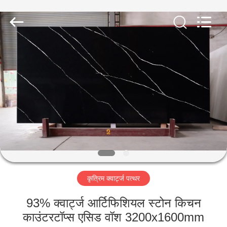
AIBO
New
Material
Technology
CO.,Ltd.
All
Rights
Reserved.
घर
उत्पादों
हमारे
बारे
में
कृत्रिम क्वार्ट्ज पत्थर
कारखाना
भ्रमण
93% क्वार्ट्ज आर्टिफिशियल स्टोन किचन
काउंटरटॉप्स एसिड वॉश 3200x1600mm