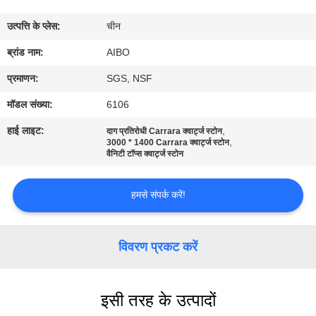
गुणवत्ता
उत्पत्ति के प्लेस:
चीन
नियंत्रण
ब्रांड नाम:
AIBO
संपर्क
प्रमाणन:
SGS, NSF
करें
मॉडल संख्या:
6106
हाई लाइट:
,
दाग प्रतिरोधी Carrara क्वार्ट्ज स्टोन
,
समाचार
3000 * 1400 Carrara क्वार्ट्ज स्टोन
वैनिटी टॉप्स क्वार्ट्ज स्टोन
एक
हमसे संपर्क करें!
उद्धरण
का
विवरण प्रकट करें
अनुरोध
करें
इसी तरह के उत्पादों