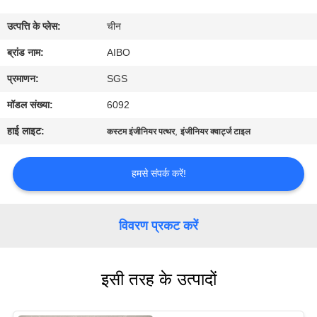
गुणवत्ता
उत्पत्ति के प्लेस:
चीन
नियंत्रण
ब्रांड नाम:
AIBO
संपर्क
प्रमाणन:
SGS
करें
मॉडल संख्या:
6092
हाई लाइट:
,
कस्टम इंजीनियर पत्थर
इंजीनियर क्वार्ट्ज टाइल
समाचार
हमसे संपर्क करें!
एक
उद्धरण
विवरण प्रकट करें
का
अनुरोध
इसी तरह के उत्पादों
करें