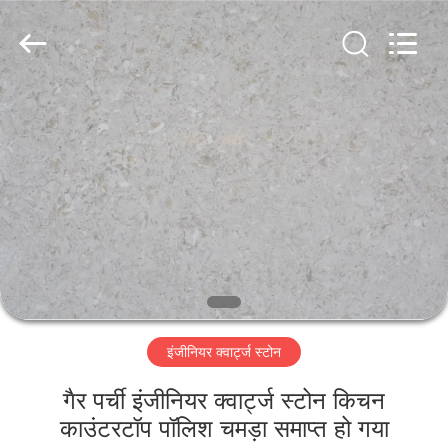
AIBO
New
Material
Technology
CO.,Ltd.
All
Rights
Reserved.
घर
उत्पादों
हमारे
बारे
में
इंजीनियर क्वार्ट्ज स्टोन
कारखाना
भ्रमण
गैर पर्ची इंजीनियर क्वार्ट्ज स्टोन किचन
काउंटरटॉप पॉलिश चमड़ा समाप्त हो गया